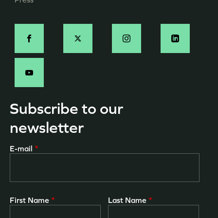
de
page
Social
-
EN
Subscribe to our
newsletter
E-mail
First Name
Last Name