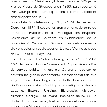
avec la mention " très bien ", il devient reporter à l'Agence
France-Presse de Strasbourg en 1963, puis reporter à
Paris-Jour, premier journal quotidien de format tabloïd, et
grand reporter en 1967.
Journaliste à la télévision (ORTF) à " 24 Heures sur la
Deux " en 1971, il couvre les tremblements de terre du
Frioul, de Bucarest et de Managua, les éruptions
volcaniques de la Soufrière en Guadeloupe, de la
Fournaise à l'île de la Réunion ; les détournements
d'avions et les prises d'otages en Libye, à Vienne au siège
de l'OPEP, et aux Pays-Bas.
Chef du service des " Informations générales " en 1973, à
" 24 Heures sur la Une " devenue TF1, première chaîne
du service public, il y est bientôt grand reporter et
couvrira les grands évènements internationaux tels que
la guerre au Liban, la guerre du Golfe, la marche vers
l'indépendance des républiques soviétiques (Lituanie,
Lettonie, Estonie, Ukraine, Biélorussie, Moldavie,
Arménie, Géorgie...) et, avant l'implosion de l'URSS, la
chute du mur de Berlin, tout en accordant une grande
importance à l'aspect patrimonial de ces pays.