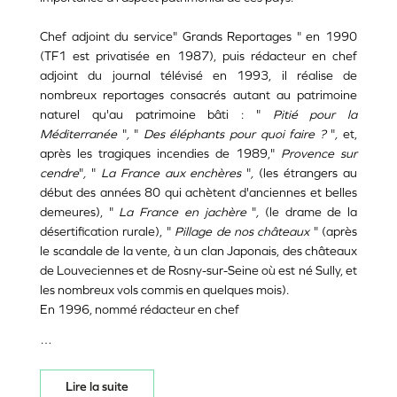
Chef adjoint du service" Grands Reportages " en 1990
(TF1 est privatisée en 1987), puis rédacteur en chef
adjoint du journal télévisé en 1993, il réalise de
nombreux reportages consacrés autant au patrimoine
naturel qu'au patrimoine bâti : "
Pitié pour la
Méditerranée
"
,
"
Des éléphants pour quoi faire ?
"
,
et,
après les tragiques incendies de 1989,"
Provence sur
cendre
"
,
"
La France aux enchères
"
,
(les étrangers au
début des années 80 qui achètent d'anciennes et belles
demeures), "
La France en jachère
"
,
(le drame de la
désertification rurale), "
Pillage de nos châteaux
" (après
le scandale de la vente, à un clan Japonais, des châteaux
de Louveciennes et de Rosny-sur-Seine où est né Sully, et
les nombreux vols commis en quelques mois).
En 1996, nommé rédacteur en chef
…
Lire la suite