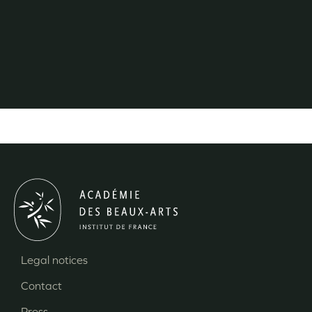
Legal notices
Menu
Contact
Pied
Press