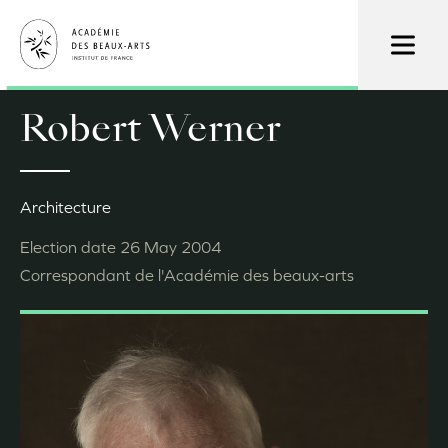
Skip
to
main
content
Robert Werner
Architecture
Election date
26 May 2004
Correspondant de l'Académie des beaux-arts