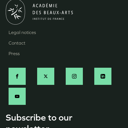
Legal notices
Menu
Contact
Pied
Press
de
page
Social
-
EN
Subscribe to our