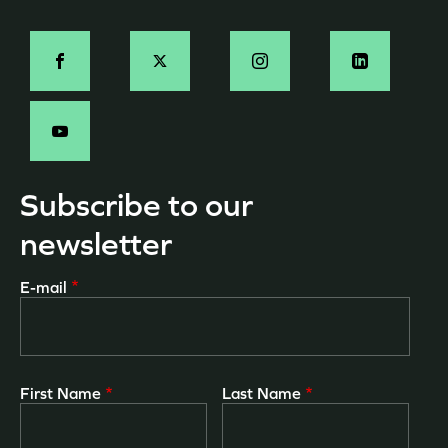
page
Social
-
EN
Subscribe to our
newsletter
E-mail
First Name
Last Name