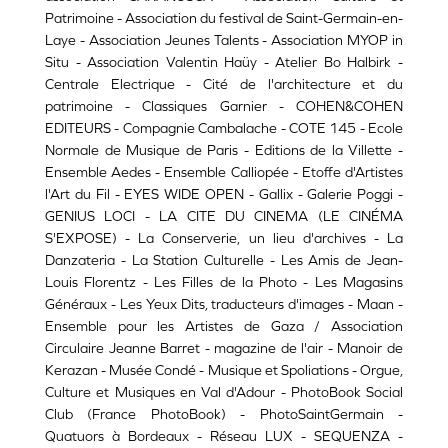
Patrimoine - Association du festival de Saint-Germain-en-
Laye - Association Jeunes Talents - Association MYOP in
Situ - Association Valentin Haüy - Atelier Bo Halbirk -
Centrale Electrique - Cité de l'architecture et du
patrimoine - Classiques Garnier - COHEN&COHEN
EDITEURS - Compagnie Cambalache - COTE 145 - Ecole
Normale de Musique de Paris - Editions de la Villette -
Ensemble Aedes - Ensemble Calliopée - Etoffe d'Artistes
l'Art du Fil - EYES WIDE OPEN - Gallix - Galerie Poggi -
GENIUS LOCI - LA CITE DU CINEMA (LE CINÉMA
S'EXPOSE) - La Conserverie, un lieu d'archives - La
Danzateria - La Station Culturelle - Les Amis de Jean-
Louis Florentz - Les Filles de la Photo - Les Magasins
Généraux - Les Yeux Dits, traducteurs d'images - Maan -
Ensemble pour les Artistes de Gaza / Association
Circulaire Jeanne Barret - magazine de l'air - Manoir de
Kerazan - Musée Condé - Musique et Spoliations - Orgue,
Culture et Musiques en Val d'Adour - PhotoBook Social
Club (France PhotoBook) - PhotoSaintGermain -
Quatuors à Bordeaux - Réseau LUX - SEQUENZA -