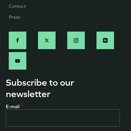
Menu
Contact
Pied
Press
de
page
Social
-
EN
Subscribe to our
newsletter
E-mail