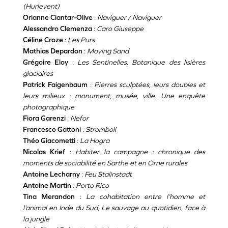
(Hurlevent)
Orianne Ciantar-Olive
:
Naviguer / Naviguer
Alessandro Clemenza
:
Caro Giuseppe
Céline Croze
:
Les Purs
Mathias Depardon
:
Moving Sand
Grégoire Eloy
:
Les Sentinelles, Botanique des lisières
glaciaires
Patrick Faigenbaum
:
Pierres sculptées, leurs doubles et
leurs milieux : monument, musée, ville. Une enquête
photographique
Fiora Garenzi
:
Nefor
Francesco Gattoni
:
Stromboli
Théo Giacometti
:
La Hogra
Nicolas Krief
:
Habiter la campagne : chronique des
moments de sociabilité en Sarthe et en Orne rurales
Antoine Lecharny
:
Feu Stalinstadt
Antoine Martin
:
Porto Rico
Tina Merandon
:
La cohabitation entre l’homme et
l’animal en Inde du Sud, Le sauvage au quotidien, face à
la jungle