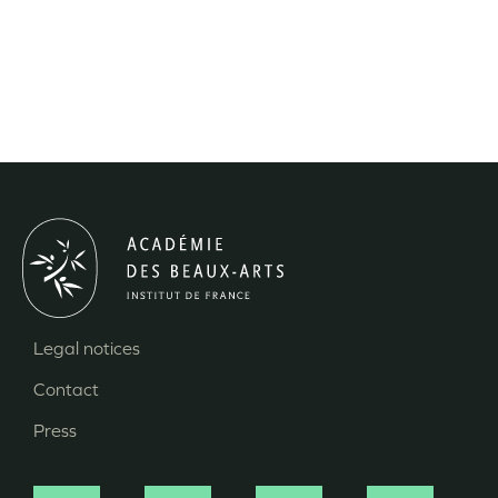
Legal notices
Menu
Contact
Pied
Press
de
page