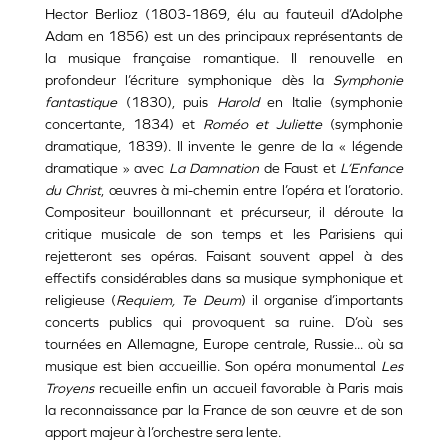
Hector Berlioz (1803-1869, élu au fauteuil d’Adolphe
Adam en 1856) est un des principaux représentants de
la musique française romantique. Il renouvelle en
profondeur l’écriture symphonique dès la
Symphonie
fantastique
(1830), puis
Harold
en Italie (symphonie
concertante, 1834) et
Roméo et Juliette
(symphonie
dramatique, 1839). Il invente le genre de la « légende
dramatique » avec
La Damnation
de Faust et
L’Enfance
du Christ
, œuvres à mi-chemin entre l’opéra et l’oratorio.
Compositeur bouillonnant et précurseur, il déroute la
critique musicale de son temps et les Parisiens qui
rejetteront ses opéras. Faisant souvent appel à des
effectifs considérables dans sa musique symphonique et
religieuse (
Requiem, Te Deum
) il organise d’importants
concerts publics qui provoquent sa ruine. D’où ses
tournées en Allemagne, Europe centrale, Russie... où sa
musique est bien accueillie. Son opéra monumental
Les
Troyens
recueille enfin un accueil favorable à Paris mais
la reconnaissance par la France de son œuvre et de son
apport majeur à l’orchestre sera lente.