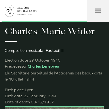
Skip
to
main
content
Charles-Marie Widor
Composition musicale
Fauteuil III
Election date
29 October 1910
Predecessor
Charles Lenepveu
Elu Secrétaire perpétuel de l'Académie des beaux-arts
le 18 juillet 1914
Birth place
Lyon
Birth date
22 February 1844
Date of death
03/12/1937