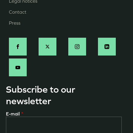
Legal notices
Menu
Contact
Pied
Press
de
page
Social
-
EN
Subscribe to our
newsletter
E-mail