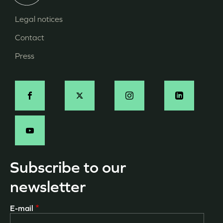
Legal notices
Menu
Contact
Pied
Press
de
page
Social
-
EN
Subscribe to our
newsletter
E-mail