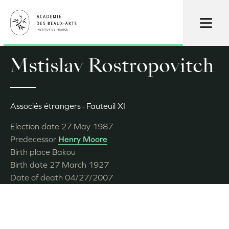
Skip
to
main
content
Mstislav Rostropovitch
Associés étrangers
Fauteuil XI
Election date
27 May 1987
Predecessor
Henry Moore
Birth place
Bakou
Birth date
27 March 1927
Date of death
04/27/2007