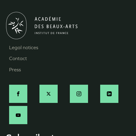
Legal notices
Menu
Contact
Pied
Press
de
page
Social
-
EN