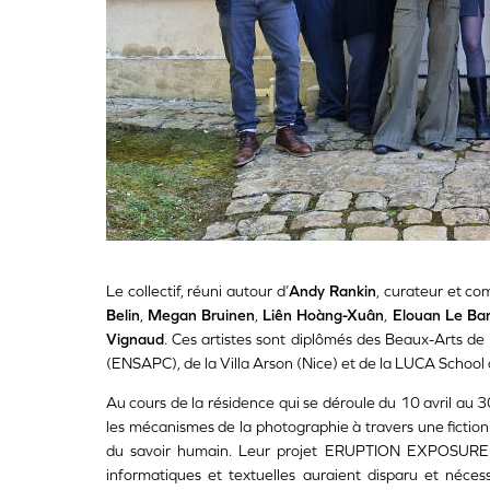
Le collectif, réuni autour d’
Andy Rankin
, curateur et co
Belin
,
Megan Bruinen
,
Liên Hoàng-Xuân
,
Elouan Le Bar
Vignaud
. Ces artistes sont diplômés des Beaux-Arts de 
(ENSAPC), de la Villa Arson (Nice) et de la LUCA School o
Au cours de la résidence qui se déroule du 10 avril au 30
les mécanismes de la photographie à travers une fiction 
du savoir humain.
Leur projet ERUPTION EXPOSURE 
informatiques et textuelles auraient disparu et néces