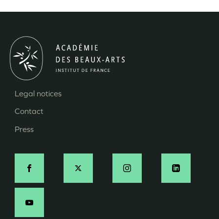
Legal notices
Menu
Contact
Pied
Press
de
page
Social
-
EN