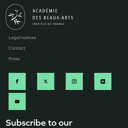
Legal notices
Menu
Contact
Pied
Press
de
page
Social
-
EN
Subscribe to our