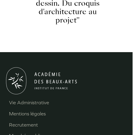
dessin. Du croquis
d'architecture au
projet"
Vie Administrative
Menu
Mentions légales
Pied
Recrutement
de
page