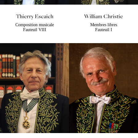
Thierry Escaich
William Christie
Composition musicale
Membres libres
Fauteuil VIII
Fauteuil I