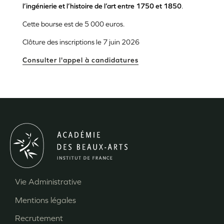
l’ingénierie et l’histoire de l’art entre 1750 et 1850
.
Cette bourse est de 5 000 euros.
Clôture des inscriptions le 7 juin 2026
Consulter l'appel à candidatures
Vie Administrative
Menu
Mentions légales
Pied
Recrutement
de