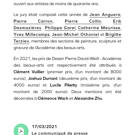
ouvert aux artistes de moins de quarante ans.
Le jury était composé cette année de
Jean Anguera
,
Pierre Carron
,
Pierre Collin
,
Erik
Desmazières
,
Philippe Garel
,
Catherine Meurisse
,
Yves Millecamps
,
Jean-Michel Othoniel
et
Brigitte
Terziev
, membres des sections de peinture, sculpture et
gravure de l’Académie des beaux-arts.
En 2021, les prix de Dessin Pierre David-Weill - Académie
des beaux-arts ont respectivement été attribués à
Clément Vuillier
(premier prix, d’un montant de 8000
euros),
Joshua Durrant
(deuxième prix, d’un montant de
4000 euros) et
Lucile Piketty
(troisième prix, d’un
montant de 2000 euros). Deux mentions ont été
décernées à
Clémence Wach
et
Alexandre Zhu
.
17/03/2021
Le communiqué de presse