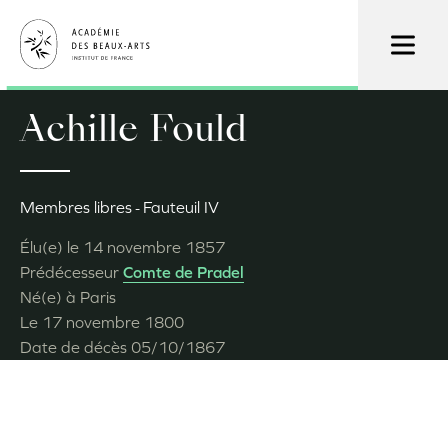
Aller
au
contenu
principal
Achille Fould
Membres libres
Fauteuil IV
Élu(e) le
14 novembre 1857
Prédécesseur
Comte de Pradel
Né(e) à
Paris
Le
17 novembre 1800
Date de décès
05/10/1867