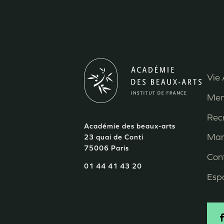
Vie 
M
Men
P
Rec
Académie des beaux-arts
d
Mar
23 quai de Conti
75006 Paris
p
Con
01 44 41 43 20
Esp