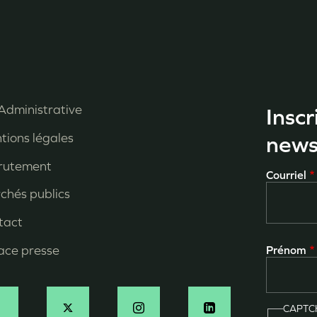
Administrative
Inscr
enu
tions légales
news
ied
rutement
Courriel
e
chés publics
age
tact
ace presse
Prénom
CAPT