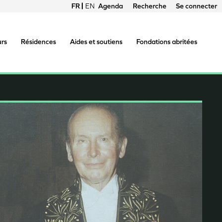
FRANÇAIS
ENGLISH
Agenda
Recherche
Se connecter
Menu
du
urs
Résidences
Aides et soutiens
Fondations abritées
compte
de
l'utilisateur