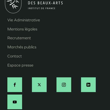
Vie Administrative
Menu
Mentions légales
Pied
Recrutement
de
page
Marchés publics
Contact
Espace presse
Social