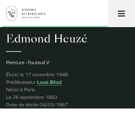
Aller
au
contenu
principal
Edmond Heuzé
Peinture
Fauteuil V
Élu(e) le
17 novembre 1948
Prédécesseur
Louis Biloul
Né(e) à
Paris
Le
26 septembre 1883
Date de décès
04/03/1967