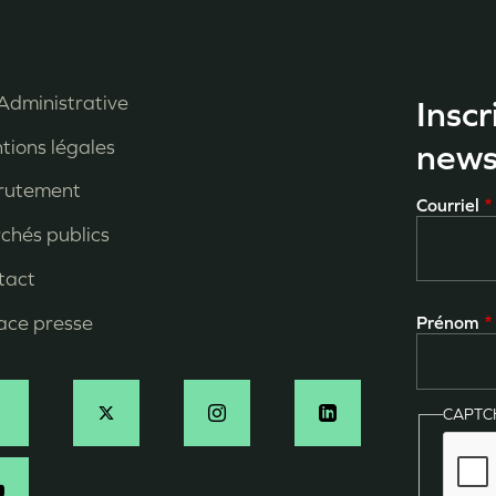
Administrative
Inscr
enu
tions légales
news
ied
rutement
Courriel
e
chés publics
age
tact
ace presse
Prénom
CAPT
ocial