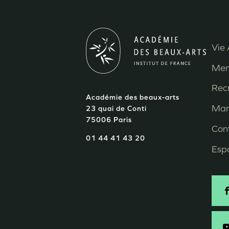
Vie 
M
Men
P
Rec
Académie des beaux-arts
d
Mar
23 quai de Conti
75006 Paris
p
Con
01 44 41 43 20
Esp
S