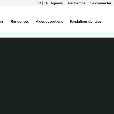
FRANÇAIS
ENGLISH
Agenda
Recherche
Se connecter
Menu
du
urs
Résidences
Aides et soutiens
Fondations abritées
compte
de
l'utilisateur