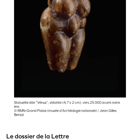
Statuette dite “Vénus”, stéatite (4,7 x 2 cm), vers 25 000 avant notre
ère.
© RMN-Grand Palais (musée d’Archéologie nationale) / Jean-Gilles
Berizzi
Le dossier de la Lettre