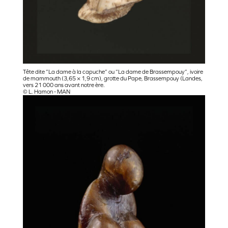
Tête dite “La dame à la capuche” ou “La dame de Brassempouy”, ivoire
de mammouth (3,65 × 1,9 cm), grotte du Pape, Brassempouy (Landes,
vers 21 000 ans avant notre ère.
© L. Hamon - MAN