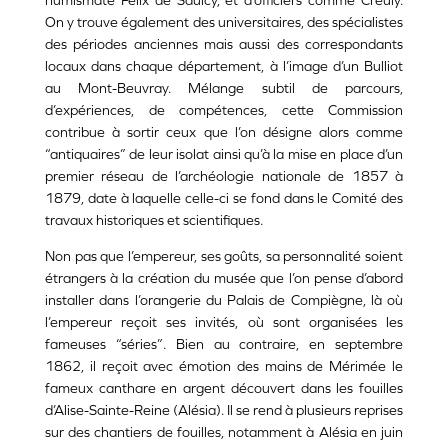
numismate Felix de Saulcy, et d’officiers comme Creuly.
On y trouve également des universitaires, des spécialistes
des périodes anciennes mais aussi des correspondants
locaux dans chaque département, à l’image d’un Bulliot
au Mont-Beuvray. Mélange subtil de parcours,
d’expériences, de compétences, cette Commission
contribue à sortir ceux que l’on désigne alors comme
“antiquaires” de leur isolat ainsi qu’à la mise en place d’un
premier réseau de l’archéologie nationale de 1857 à
1879, date à laquelle celle-ci se fond dans le Comité des
travaux historiques et scientifiques.
Non pas que l’empereur, ses goûts, sa personnalité soient
étrangers à la création du musée que l’on pense d’abord
installer dans l’orangerie du Palais de Compiègne, là où
l’empereur reçoit ses invités, où sont organisées les
fameuses “séries”. Bien au contraire, en septembre
1862, il reçoit avec émotion des mains de Mérimée le
fameux canthare en argent découvert dans les fouilles
d’Alise-Sainte-Reine (Alésia). Il se rend à plusieurs reprises
sur des chantiers de fouilles, notamment à Alésia en juin