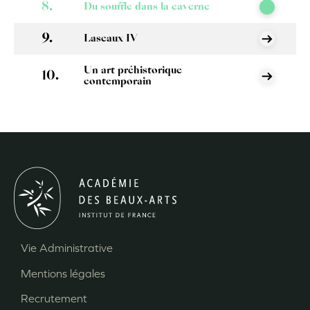
Du souffle dans la caverne
Lascaux IV
Un art préhistorique
contemporain
Vie Administrative
Menu
Mentions légales
Pied
Recrutement
de