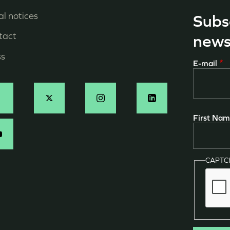
l notices
Subs
enu
tact
news
ied
ss
E-mail
e
age
ocial
First Na
N
CAPT