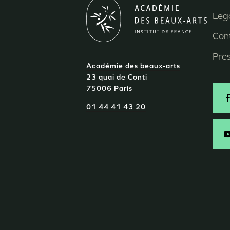
Lega
M
Con
P
Pre
Académie des beaux-arts
d
23 quai de Conti
75006 Paris
p
S
01 44 41 43 20
-
E