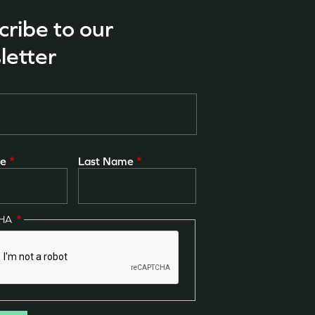
cribe to our
letter
me
Last Name
CHA