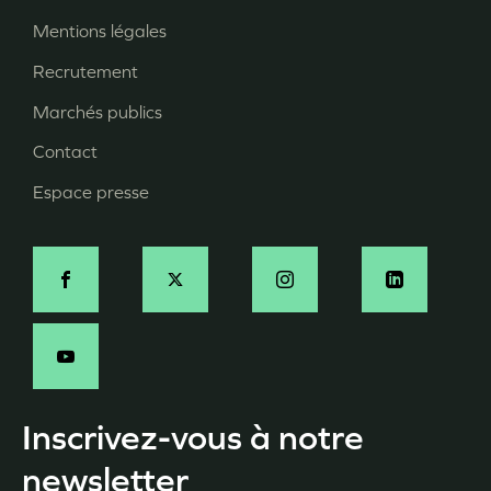
Menu
Mentions légales
Pied
Recrutement
de
page
Marchés publics
Contact
Espace presse
Social
Inscrivez-vous à notre
newsletter