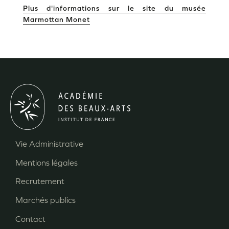
Plus d'informations sur le site du musée
Marmottan Monet
Vie Administrative
Menu
Mentions légales
Pied
Recrutement
de
page
Marchés publics
Contact