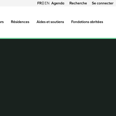
FRANÇAIS
ENGLISH
Agenda
Recherche
Se connecter
Menu
du
urs
Résidences
Aides et soutiens
Fondations abritées
compte
de
l'utilisateur