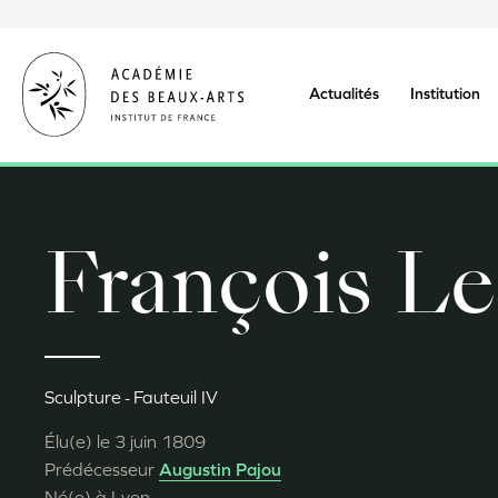
Aller
au
contenu
principal
Actualités
Institution
François L
Sculpture
Fauteuil IV
Élu(e) le
3 juin 1809
Prédécesseur
Augustin Pajou
Né(e) à
Lyon