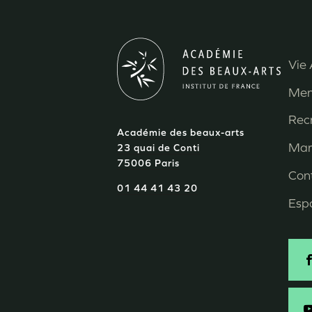
Vie 
M
Men
P
Rec
Académie des beaux-arts
d
Mar
23 quai de Conti
75006 Paris
p
Con
01 44 41 43 20
Esp
S