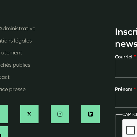
Administrative
Inscr
enu
tions légales
news
ied
rutement
Courriel
e
chés publics
age
tact
ace presse
Prénom
CAPT
ocial