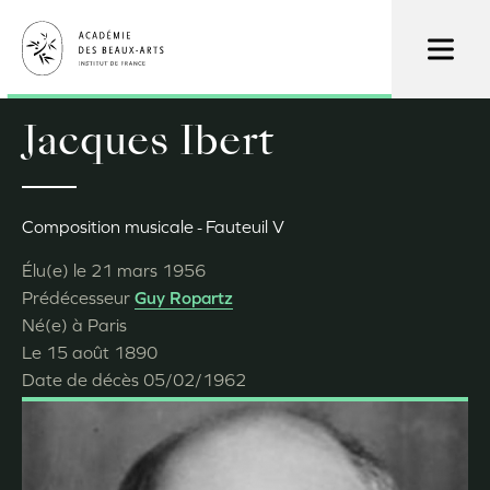
Aller
au
contenu
principal
Jacques Ibert
Composition musicale
Fauteuil V
Élu(e) le
21 mars 1956
Prédécesseur
Guy Ropartz
Né(e) à
Paris
Le
15 août 1890
Date de décès
05/02/1962