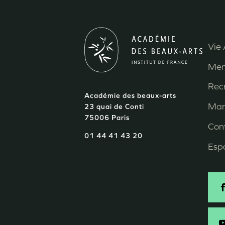
Vie 
M
Men
P
Rec
Académie des beaux-arts
d
Mar
23 quai de Conti
75006 Paris
p
Con
01 44 41 43 20
Esp
S