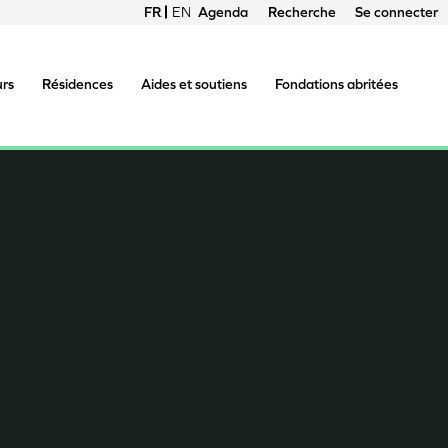
FRANÇAIS
ENGLISH
Agenda
Recherche
Se connecter
Menu
du
urs
Résidences
Aides et soutiens
Fondations abritées
compte
de
l'utilisateur