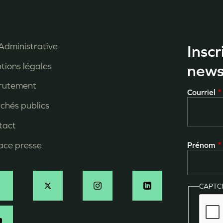
Administrative
Inscr
enu
tions légales
news
ied
rutement
Courriel
e
chés publics
age
tact
ace presse
Prénom
CAPT
ocial