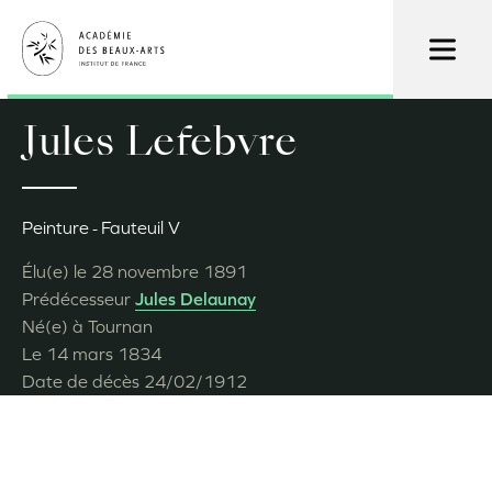
Aller
au
contenu
principal
Jules Lefebvre
Peinture
Fauteuil V
Élu(e) le
28 novembre 1891
Prédécesseur
Jules Delaunay
Né(e) à
Tournan
Le
14 mars 1834
Date de décès
24/02/1912