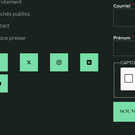
ied
rutement
Courriel
e
chés publics
age
tact
ace presse
Prénom
CAPT
ocial