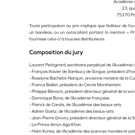
Académie d
23, qua
75270 Pa
Toute participation au prix implique que l’éditeur de l’
un bandeau ou un autocollant portant la mention « Pr
fournisse celui-ci à tous ses distributeurs.
Composition du jury
Laurent Petitgirard, secrétaire perpétuel de l’Académie 
- François-Xavier de Sambucy de Sorgue, président d’ho
- Roselyne Bachelot-Narquin, ancienne ministre de la Cu
- Francis Baillet, président du Cercle Montherlant
- Philippe Bénacin, président-directeur général de la soc
- Dominique Bona, de l’Académie française
- Patrick de Carolis, de l’Académie des beaux-arts
- Adrien Goetz, de l’Académie des beaux-arts
- Jean-Pierre Grivory, président directeur général de la 
- Le Prince Amyn Aga Khan
- Haïm Korsia, de l’Académie des sciences morales et pol