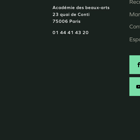
P
Rec
Académie des beaux-arts
d
Mar
23 quai de Conti
75006 Paris
p
Con
01 44 41 43 20
Esp
S