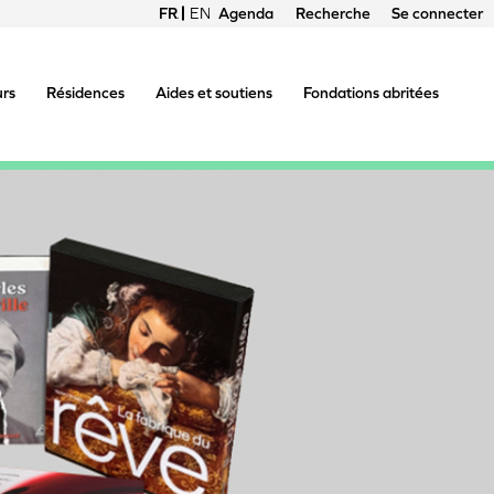
FRANÇAIS
ENGLISH
Agenda
Recherche
Se connecter
Menu
du
urs
Résidences
Aides et soutiens
Fondations abritées
compte
de
l'utilisateur