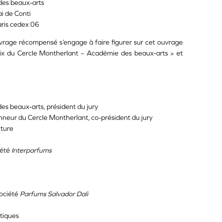
es beaux-arts
i de Conti
ris cedex 06
ouvrage récompensé s’engage à faire figurer sur cet ouvrage
ix du Cercle Montherlant – Académie des beaux-arts » et
des beaux-arts, président du jury
nneur du Cercle Montherlant, co-président du jury
lture
iété
Interparfums
Société
Parfums Salvador Dali
itiques