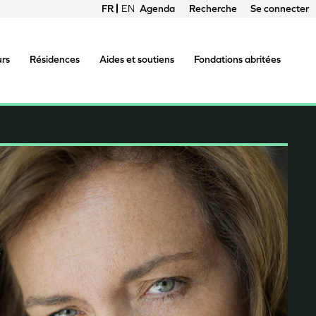
FRANÇAIS
ENGLISH
Agenda
Recherche
Se connecter
Menu
du
urs
Résidences
Aides et soutiens
Fondations abritées
compte
de
l'utilisateur