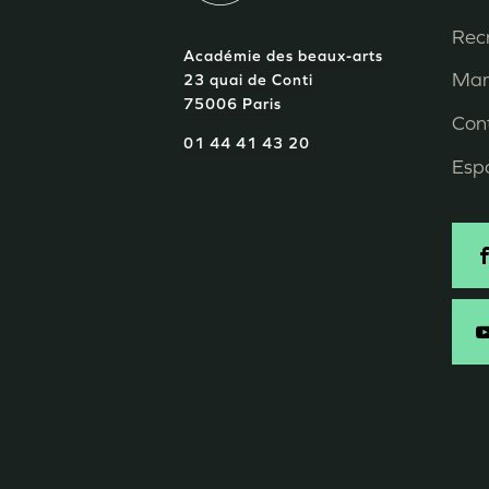
P
Rec
Académie des beaux-arts
d
Mar
23 quai de Conti
75006 Paris
p
Con
01 44 41 43 20
Esp
S