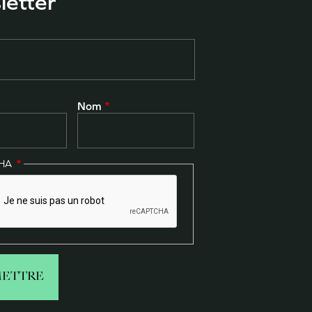
letter
Nom
CHA