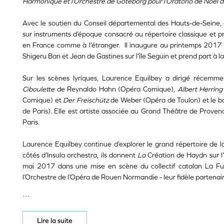
Harmonique et l’Orchestre de Göteborg pour l’
Oratorio de Noël
d
Avec le soutien du Conseil départemental des Hauts-de-Seine, 
sur instruments d’époque consacré au répertoire classique et p
en France comme à l’étranger. Il inaugure au printemps 2017 u
Shigeru Ban et Jean de Gastines sur l’île Seguin et prend part à
Sur les scènes lyriques, Laurence Equilbey a dirigé récemm
Ciboulette
de Reynaldo Hahn (Opéra Comique),
Albert
Herring
Comique) et
Der
Freischütz
de Weber (Opéra de Toulon) et le b
de Paris). Elle est artiste associée au Grand Théâtre de Prov
Paris.
Laurence Equilbey continue d’explorer le grand répertoire de 
côtés d’Insula orchestra, ils donnent
La
Création de Haydn sur l’
mai 2017 dans une mise en scène du collectif catalan La Fur
l’Orchestre de l’Opéra de Rouen Normandie - leur fidèle partenai
…
Lire la suite