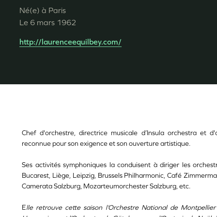
Né(e) à
Paris
Le
6 mars 1962
http://laurenceequilbey.com/
Chef d'orchestre, directrice musicale d’Insula orchestra et d
reconnue pour son exigence et son ouverture artistique.
Ses activités symphoniques la conduisent à diriger les orches
Bucarest, Liège, Leipzig, Brussels Philharmonic, Café Zimmerma
Camerata Salzburg, Mozarteumorchester Salzburg, etc.
E
lle retrouve cette saison l’Orchestre National de Montpellie