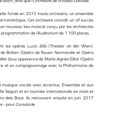
e Bach, ainsi que l’Orchestre de la Radio Danoise.
elle fonde en 2012 Insula orchestra, un ensemble
ré-romantique. Cet orchestre connaît un vif succès
n nouveau lieu musical conçu par les architectes
 la programmation de l’Auditorium de 1 100 places.
ent les opéras
Lucio Silla
(Theater an der Wien),
de Britten (Opéra de Rouen Normandie et Opéra
allet
Sous apparence
de Marie-Agnès Gillot (Opéra
ence et en compagnonnage avec la Philharmonie de
la musique vocale avec accentus. Ensemble et aux
île Seguin et en tournée internationale en mars et
a dels Baus. Ils retrouvent ensuite en juin 2017
re - pour
Comala
de