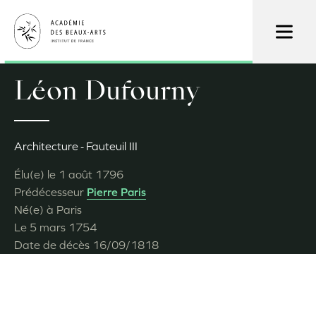
Aller
au
contenu
principal
Léon Dufourny
Architecture
Fauteuil III
Élu(e) le
1 août 1796
Prédécesseur
Pierre Paris
Né(e) à
Paris
Le
5 mars 1754
Date de décès
16/09/1818