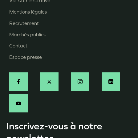
Vie Administrative
Menu
Mentions légales
Pied
Recrutement
de
page
Marchés publics
Contact
Espace presse
Social
Inscrivez-vous à notre