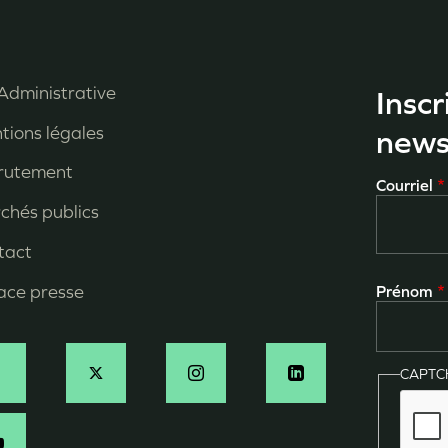
Administrative
Inscr
enu
tions légales
news
ied
rutement
Courriel
e
chés publics
age
tact
ace presse
Prénom
CAPT
ocial