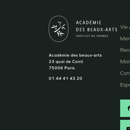
Vie 
M
Men
P
Rec
Académie des beaux-arts
d
Mar
23 quai de Conti
75006 Paris
p
Con
01 44 41 43 20
Esp
S