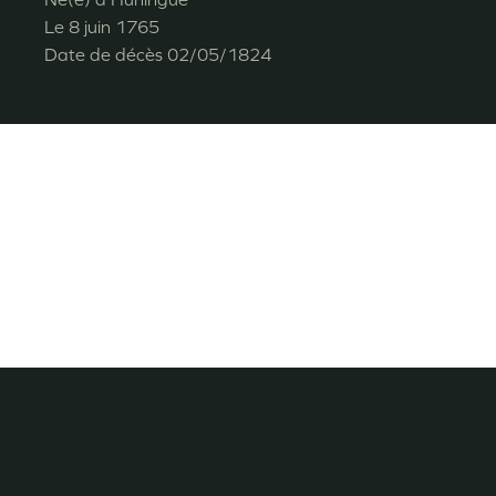
Le
8 juin 1765
Date de décès
02/05/1824