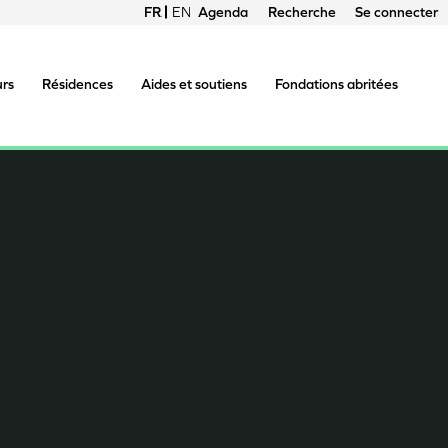
FRANÇAIS
ENGLISH
Agenda
Recherche
Se connecter
Menu
du
urs
Résidences
Aides et soutiens
Fondations abritées
compte
de
l'utilisateur