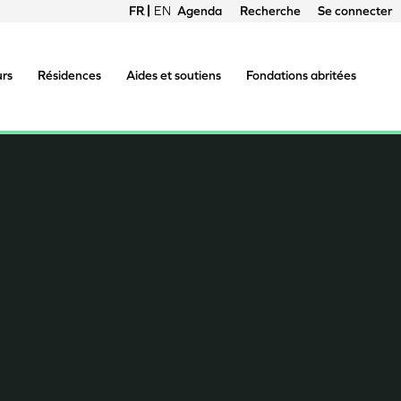
FRANÇAIS
ENGLISH
Agenda
Recherche
Se connecter
Menu
du
urs
Résidences
Aides et soutiens
Fondations abritées
compte
de
l'utilisateur