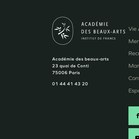
Vie 
M
Men
P
Rec
Académie des beaux-arts
d
Mar
23 quai de Conti
75006 Paris
p
Con
01 44 41 43 20
Esp
S