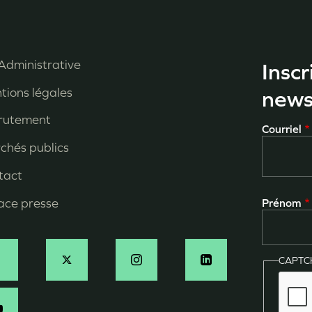
Administrative
Inscr
enu
tions légales
news
ied
rutement
Courriel
e
chés publics
age
tact
ace presse
Prénom
CAPT
ocial