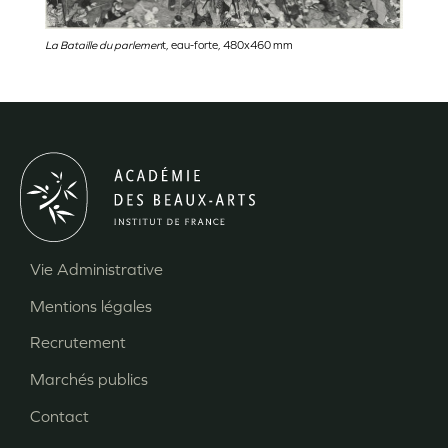
La Bataille du parlemen
t, eau-forte, 480x460 mm
Vie Administrative
Menu
Mentions légales
Pied
Recrutement
de
page
Marchés publics
Contact