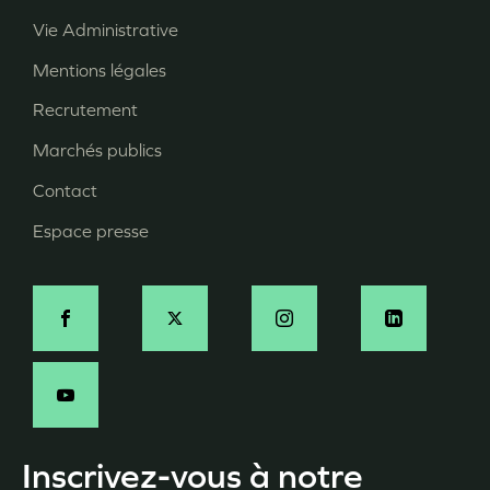
Vie Administrative
Menu
Mentions légales
Pied
Recrutement
de
page
Marchés publics
Contact
Espace presse
Social
Inscrivez-vous à notre