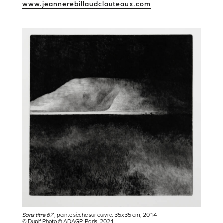
www.jeannerebillaudclauteaux.com
Sans titre 67 ,
pointe sèche sur cuivre, 35x35 cm, 2014
© Dupif Photo © ADAGP, Paris, 2024