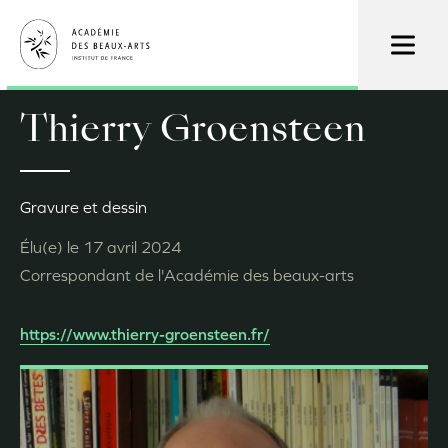
Aller
au
contenu
principal
Thierry Groensteen
Gravure et dessin
Élu(e) le
17 avril 2024
Correspondant de l'Académie des beaux-arts
https://www.thierry-groensteen.fr/