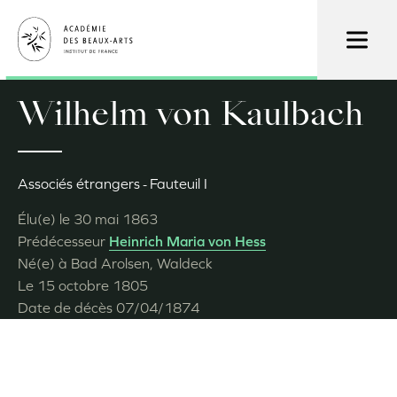
Aller
au
contenu
principal
Wilhelm von Kaulbach
Associés étrangers
Fauteuil I
Élu(e) le
30 mai 1863
Prédécesseur
Heinrich Maria von Hess
Né(e) à
Bad Arolsen, Waldeck
Le
15 octobre 1805
Date de décès
07/04/1874