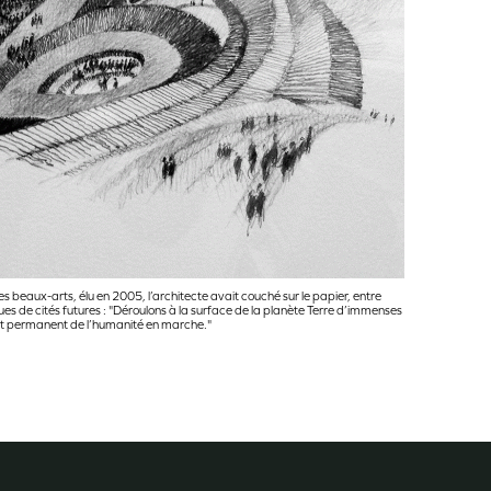
aux-arts, élu en 2005, l’architecte avait couché sur le papier, entre
es de cités futures : "Déroulons à la surface de la planète Terre d’immenses
nt permanent de l’humanité en marche."