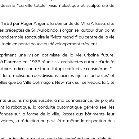
ssine "La ville totale" vision plastique et sculpturale de
en 1968 par Roger Anger à la demande de Mira Alfassa, dite
s préceptes de Sri Aurobindo, s’organise "autour d’un point
rand temple sanctuaire le "Matrimandir" au centre de la vie
e utopie en pente douce au développement très lent.
xpriment une vision optimiste de la vie urbaine future,
à Florence en 1966 réunit six architectes autour d’Adolfo
sitoire radical contre toute l’utopie collective considérant "...
est la formalisation des divisions sociales injustes actuelles" et
elles que La Ville Colimaçon, New York sur cerveaux, la Cité
ments urbains n’a pas suscité, à ma connaissance, de projets
t la robotique, la conduite automatique généralisée, les
des sur la forme de la ville, l’accès aux bâtiments, leur
 voiries, la réduction ou peut être même la disparition des
sont sorties de terre et se sont développées bien au-delà des