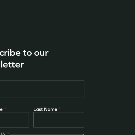
cribe to our
letter
me
Last Name
CHA