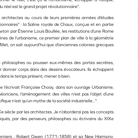
u réel est le grand projet révolutionnaire".
es architectes au cours de leurs premières années d’études
tionnaires" : la Saline royale de Chaux, conçue et en partie
ton par Étienne Louis Boullée, les restitutions d’une Rome
ines de l’urbanisme, ce premier plan de ville à la géométrie
let, on sait aujourd’hui que d’anciennes colonies grecques
des philosophes ou pousser eux-mêmes des portes secrètes,
ur donner corps dans des dessins évocateurs. Ils échappent
nt, dans le temps présent, mener à bien.
omme l’écrivait Françoise Choay, dans son ouvrage Urbanisme,
héoriciens, l’aménagement des villes n’est pas l’objet d’une
fique n’est qu’un mythe de la société industrielle...".
 siècle par les architectes. Je n’aborderai pas les concepts
liqués, par des penseurs, philosophes ou écrivains du XIXe
 derniers : Robert Owen (1771-1858) et sa New Harmony,