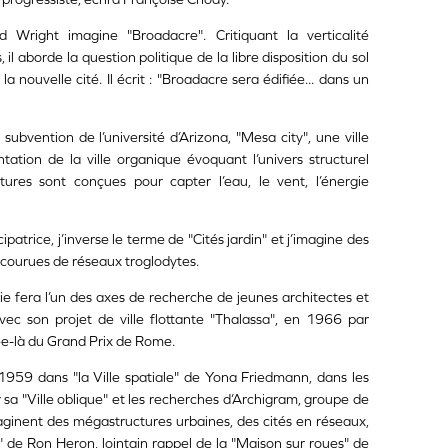
Wright imagine "Broadacre". Critiquant la verticalité
 il aborde la question politique de la libre disposition du sol
nouvelle cité. Il écrit : "Broadacre sera édifiée... dans un
ubvention de l’université d’Arizona, "Mesa city", une ville
tation de la ville organique évoquant l’univers structurel
tures sont conçues pour capter l’eau, le vent, l’énergie
atrice, j’inverse le terme de "Cités jardin" et j’imagine des
arcourues de réseaux troglodytes.
e fera l’un des axes de recherche de jeunes architectes et
c son projet de ville flottante "Thalassa", en 1966 par
née-là du Grand Prix de Rome.
 1959 dans "la Ville spatiale" de Yona Friedmann, dans les
sa "Ville oblique" et les recherches d’Archigram, groupe de
aginent des mégastructures urbaines, des cités en réseaux,
" de Ron Heron, lointain rappel de la "Maison sur roues" de