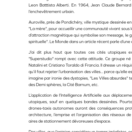
Leon Batttista Alberti. En 1964, Jean Claude Bernard de
l’enchevêtrement urbain.
Auroville, près de Pondichéry, ville mystique dessinée 
"La mère", pour accueillir une communauté vivant sous le
d’attraction magnétique qui symbolise son message, le g
spirituelle". Le Monde dans un article récent parle d’un
J’ai dit plus haut que toutes ces cités utopiques e
"Superstudio" rompt avec cette attitude. Ce groupe né 
Natalini et Cristiano Toraldo di Francia. Il dresse un réqui
qu’il faut rejeter l’urbanisation des villes... parce qu’elle 
imagine par ironie des dystopies, "Les Villes absurdes" t
des Demi sphères, la Cité Barnum, etc.
L’application de I’Intelligence Artificielle aux déplace
utopiques, sauf en quelques bandes dessinées. Pourtan
drones-taxis autonomes auront des conséquences profon
architecture, l’emprise et l’organisation des réseaux de
aires de stationnement dévoreuses d’espace.
Des villes, que l’opinion considéra un temps irréalistes, 