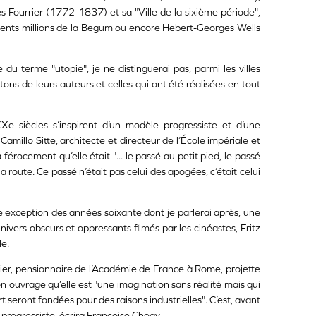
 Fourrier (1772-1837) et sa "Ville de la sixième période",
cents millions de la Begum ou encore Hebert-Georges Wells
e du terme "utopie", je ne distinguerai pas, parmi les villes
rtons de leurs auteurs et celles qui ont été réalisées en tout
e siècles s’inspirent d’un modèle progressiste et d’une
amillo Sitte, architecte et directeur de l’École impériale et
férocement qu’elle était "... le passé au petit pied, le passé
a route. Ce passé n’était pas celui des apogées, c’était celui
e exception des années soixante dont je parlerai après, une
 univers obscurs et oppressants filmés par les cinéastes, Fritz
e.
er, pensionnaire de l’Académie de France à Rome, projette
 son ouvrage qu’elle est "une imagination sans réalité mais qui
art seront fondées pour des raisons industrielles". C’est, avant
 progressiste, écrira Françoise Choay.