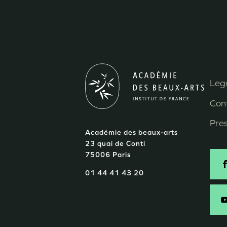
Lega
M
Con
P
Pre
Académie des beaux-arts
d
23 quai de Conti
75006 Paris
p
S
01 44 41 43 20
-
E