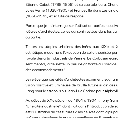
Étienne Cabet (1788-1856) et sa capitale Icara, Charles
Jules Verne (1828-1905) et Franceville dans Les cinq 
(1866-1946) et sa Cité de l’espace.
Parce que je m’interroge sur l’utilisation parfois abusiv
idéales d’architectes, celles qui sont restées dans les ca
ou partie.
Toutes les utopies urbaines dessinées aux XIXe et XX
esthétique moderne à l’exception de celle théorisée par C
royale des arts industriels de Vienne. Le Corbusier écrira 
sentimental, la fleurette un peu insignifiante au bord de l
des accommodements."
Je relève que ces cités d’architectes expriment, sauf un
vision positive et lumineuse de la ville future si loin des
Lang pour Metropolis ou Jean-Luc Godard pour Alphavill
Au début du XXe siècle – de 1901 à 1904 –, Tony Garni
"Une cité industrielle", dont il dit dans l’introduction de
est l’illustration de ces futures villes neuves dont la plup
la Charte d’Athènes, le premier manifeste de l’urbanisme