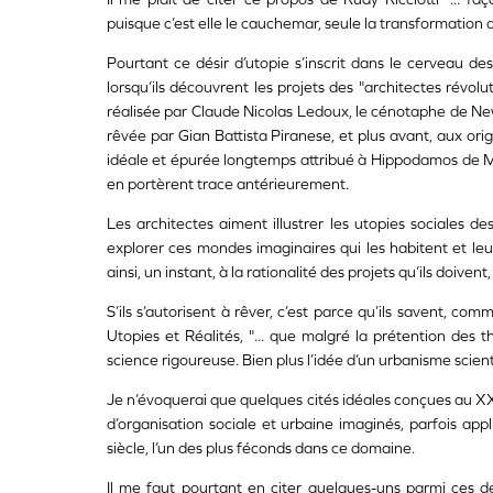
puisque c’est elle le cauchemar, seule la transformation d
Pourtant ce désir d’utopie s’inscrit dans le cerveau d
lorsqu’ils découvrent les projets des "architectes révolu
réalisée par Claude Nicolas Ledoux, le cénotaphe de New
rêvée par Gian Battista Piranese, et plus avant, aux orig
idéale et épurée longtemps attribué à Hippodamos de Mil
en portèrent trace antérieurement.
Les architectes aiment illustrer les utopies sociales 
explorer ces mondes imaginaires qui les habitent et le
ainsi, un instant, à la rationalité des projets qu’ils doive
S’ils s’autorisent à rêver, c’est parce qu’ils savent, c
Utopies et Réalités, "... que malgré la prétention des t
science rigoureuse. Bien plus l’idée d’un urbanisme scienti
Je n’évoquerai que quelques cités idéales conçues au XXe
d’organisation sociale et urbaine imaginés, parfois app
siècle, l’un des plus féconds dans ce domaine.
Il me faut pourtant en citer quelques-uns parmi ces