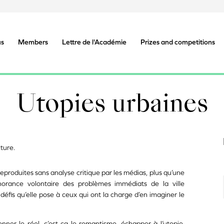
us
Members
Lettre de l'Académie
Prizes and competitions
Utopies urbaines
ture.
reproduites sans analyse critique par les médias, plus qu’une
gnorance volontaire des problèmes immédiats de la ville
éfis qu’elle pose à ceux qui ont la charge d’en imaginer le
çonner le réel, c’est ça le romantisme, échapper à l’utopie,