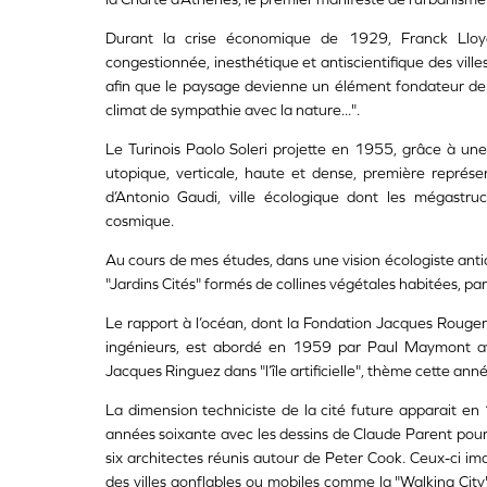
Durant la crise économique de 1929, Franck Lloyd 
congestionnée, inesthétique et antiscientifique des villes,
afin que le paysage devienne un élément fondateur de la 
climat de sympathie avec la nature...".
Le Turinois Paolo Soleri projette en 1955, grâce à une s
utopique, verticale, haute et dense, première représen
d’Antonio Gaudi, ville écologique dont les mégastruc
cosmique.
Au cours de mes études, dans une vision écologiste anticip
"Jardins Cités" formés de collines végétales habitées, p
Le rapport à l’océan, dont la Fondation Jacques Rougeri
ingénieurs, est abordé en 1959 par Paul Maymont ave
Jacques Ringuez dans "l’île artificielle", thème cette an
La dimension techniciste de la cité future apparait en
années soixante avec les dessins de Claude Parent pour 
six architectes réunis autour de Peter Cook. Ceux-ci im
des villes gonflables ou mobiles comme la "Walking City