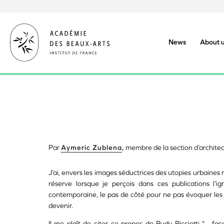
Skip
to
main
content
News
About 
Par
Aymeric Zublena
,
membre de la section d’architec
J’ai, envers les images séductrices des utopies urbaines 
réserve lorsque je perçois dans ces publications l’i
contemporaine, le pas de côté pour ne pas évoquer les d
devenir.
Il me plaît de citer ce propos de Rudy Ricciotti "... fa