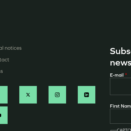
l notices
Subs
enu
tact
news
ied
ss
E-mail
e
age
ocial
First Na
N
CAPT