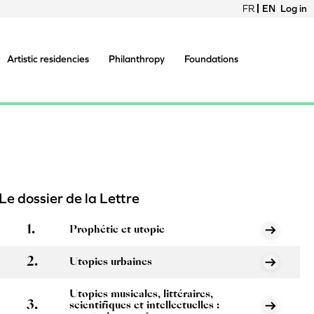
FRANÇAIS
ENGLISH
Log in
Me
du
Artistic residencies
Philanthropy
Foundations
co
de
l'u
Le dossier de la Lettre
Prophétie et utopie
Utopies urbaines
Utopies musicales, littéraires,
scientifiques et intellectuelles :