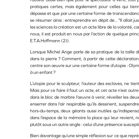
pratiques certes, mais également pour celles qui tien
dépasse et que par une certaine forme de transcendance i
se résumer ainsi : entreprendre en dépit de... "Il allait j
les sciences la création est un acte libre de la volonté, 
nous, il est produit en nous par l’action de quelque pri
E.T.A.Hoffmann (2)).
Lorsque Michel Ange parle de sa pratique de la taille dir
dans la pierre ? Comment, à partir de cette déclaratio
centre son œuvre sur une certaine forme d’utopie : Olym
à un enfant ?
L’utopie pour le sculpteur, l’auteur des esclaves, ne tien
Mais pour ce faire il faut un acte, et cet acte n’est aut
dans le bloc de marbre l’œuvre à venir, réveiller les deu
enserrer dans l’air respirable qu’ils dessinent, suspendre
hors-du-temps, deux géants aussi inutiles qu’indispen
dans l’espace de la mémoire la place qui leur revient, 
plutôt sous un autre angle : celui d’une présence suscept
Bien davantage qu’une simple réflexion sur ce que repr