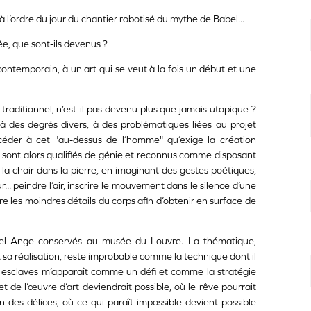
e à l’ordre du jour du chantier robotisé du mythe de Babel...
ée, que sont-ils devenus ?
ntemporain, à un art qui se veut à la fois un début et une
traditionnel, n’est-il pas devenu plus que jamais utopique ?
 à des degrés divers, à des problématiques liées au projet
céder à cet "au-dessus de l’homme" qu’exige la création
ls sont alors qualifiés de génie et reconnus comme disposant
 la chair dans la pierre, en imaginant des gestes poétiques,
.. peindre l’air, inscrire le mouvement dans le silence d’une
re les moindres détails du corps afin d’obtenir en surface de
chel Ange conservés au musée du Louvre. La thématique,
t sa réalisation, reste improbable comme la technique dont il
ux esclaves m’apparaît comme un défi et comme la stratégie
t de l’œuvre d’art deviendrait possible, où le rêve pourrait
in des délices, où ce qui paraît impossible devient possible