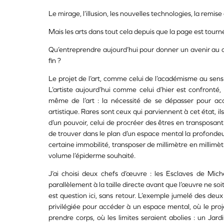
Le mirage, l’illusion, les nouvelles technologies, la remis
Mais les arts dans tout cela depuis que la page est tourn
Qu’entreprendre aujourd’hui pour donner un avenir au co
fin ?
Le projet de l’art, comme celui de l’académisme au sens 
L’artiste aujourd’hui comme celui d’hier est confronté,
même de l’art : la nécessité de se dépasser pour ac
artistique. Rares sont ceux qui parviennent à cet état, i
d’un pouvoir, celui de procréer des êtres en transposant
de trouver dans le plan d’un espace mental la profondeur.
certaine immobilité, transposer de millimètre en millimèt
volume l’épiderme souhaité.
J’ai choisi deux chefs d’œuvre : les Esclaves de Mi
parallèlement à la taille directe avant que l’œuvre ne soi
est question ici, sans retour. L’exemple jumelé des de
privilégiée pour accéder à un espace mental, où le proje
prendre corps, où les limites seraient abolies : un Jard