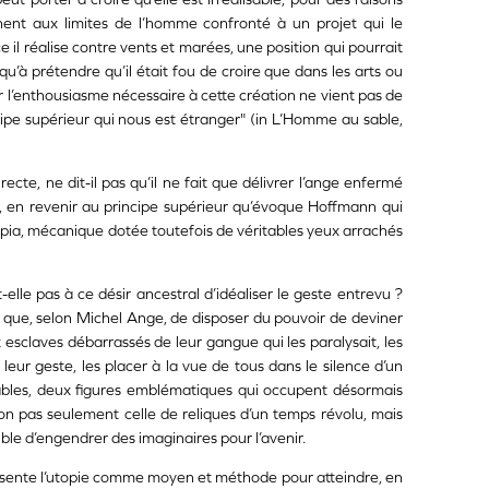
nent aux limites de l’homme confronté à un projet qui le
l réalise contre vents et marées, une position qui pourrait
usqu’à prétendre qu’il était fou de croire que dans les arts ou
car l’enthousiasme nécessaire à cette création ne vient pas de
ncipe supérieur qui nous est étranger" (in L’Homme au sable,
ecte, ne dit-il pas qu’il ne fait que délivrer l’ange enfermé
n, en revenir au principe supérieur qu’évoque Hoffmann qui
pia, mécanique dotée toutefois de véritables yeux arrachés
t-elle pas à ce désir ancestral d’idéaliser le geste entrevu ?
re que, selon Michel Ange, de disposer du pouvoir de deviner
x esclaves débarrassés de leur gangue qui les paralysait, les
 leur geste, les placer à la vue de tous dans le silence d’un
sables, deux figures emblématiques qui occupent désormais
non pas seulement celle de reliques d’un temps révolu, mais
ible d’engendrer des imaginaires pour l’avenir.
ésente l’utopie comme moyen et méthode pour atteindre, en