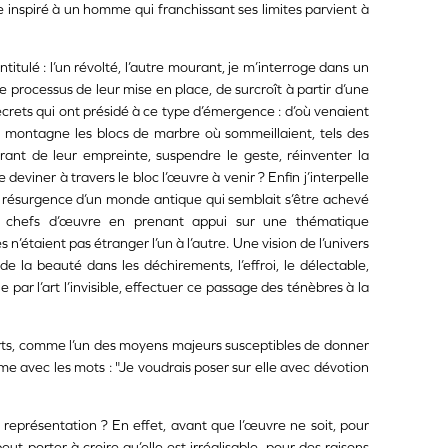
e inspiré à un homme qui franchissant ses limites parvient à
itulé : l’un révolté, l’autre mourant, je m’interroge dans un
 processus de leur mise en place, de surcroît à partir d’une
s secrets qui ont présidé à ce type d’émergence : d’où venaient
e montagne les blocs de marbre où sommeillaient, tels des
parant de leur empreinte, suspendre le geste, réinventer la
 deviner à travers le bloc l’œuvre à venir ? Enfin j’interpelle
de résurgence d’un monde antique qui semblait s’être achevé
 de chefs d’œuvre en prenant appui sur une thématique
étaient pas étranger l’un à l’autre. Une vision de l’univers
de la beauté dans les déchirements, l’effroi, le délectable,
le par l’art l’invisible, effectuer ce passage des ténèbres à la
-arts, comme l’un des moyens majeurs susceptibles de donner
ime avec les mots : "Je voudrais poser sur elle avec dévotion
e représentation ? En effet, avant que l’œuvre ne soit, pour
eut porter à croire qu’elle est irréalisable, pour des raisons