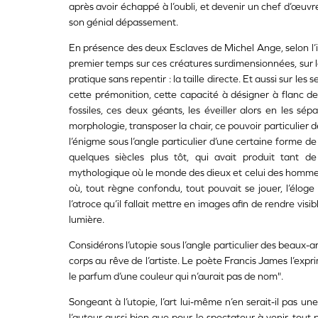
après avoir échappé à l’oubli, et devenir un chef d’œuvr
son génial dépassement.
En présence des deux Esclaves de Michel Ange, selon l’int
premier temps sur ces créatures surdimensionnées, sur le
pratique sans repentir : la taille directe. Et aussi sur le
cette prémonition, cette capacité à désigner à flanc d
fossiles, ces deux géants, les éveiller alors en les sé
morphologie, transposer la chair, ce pouvoir particulier de
l’énigme sous l’angle particulier d’une certaine forme 
quelques siècles plus tôt, qui avait produit tant
mythologique où le monde des dieux et celui des hommes n’
où, tout règne confondu, tout pouvait se jouer, l’éloge 
l’atroce qu’il fallait mettre en images afin de rendre visib
lumière.
Considérons l’utopie sous l’angle particulier des beaux
corps au rêve de l’artiste. Le poète Francis James l’expr
le parfum d’une couleur qui n’aurait pas de nom".
Songeant à l’utopie, l’art lui-même n’en serait-il pas un
l’auteur aussi bien que pour le spectateur à venir, tout p