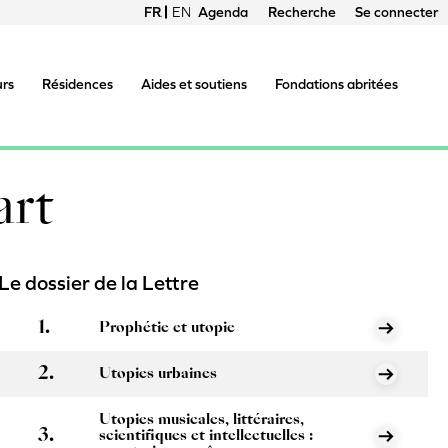
FRANÇAIS
ENGLISH
Agenda
Recherche
Se connecter
Menu
du
urs
Résidences
Aides et soutiens
Fondations abritées
compte
de
art
l'utilisateur
Le dossier de la Lettre
Prophétie et utopie
Utopies urbaines
Utopies musicales, littéraires,
scientifiques et intellectuelles :