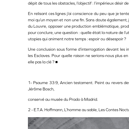
dépit de tous les obstacles, l’objectif : l’impérieux désir de 
En relisant ces lignes j’ai conscience du peu que je tente
moi qu’un moyen et non une fin. Sans doute également, j
du Louvre, opposer une production emblématique, prodig
pour conclure, une question : quelle était la nature de l
utopies qui animent notre temps : espoir ou désespoir ?
Une conclusion sous forme d’interrogation devant les 
les Esclaves. Pour quelle raison ne serions-nous plus en
elle pas la clé ? ■
1- Psaume 33:9, Ancien testament. Peint au revers des
Jérôme Bosch,
conservé au musée du Prado à Madrid.
2 - E.T.A. Hoffmann, L’homme au sable, Les Contes Noct