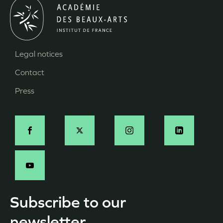
Legal notices
Menu
Contact
Pied
Press
de
page
Social
-
EN
Subscribe to our
newsletter