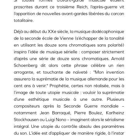
Si toutes formes d’avant-garde musicale étaient
proscrites durant ce troisième Reich, l’après-guerre vit
l’apparition de nouvelles avant-gardes libérées du carcan
totalitaire.
Déjà au début du XXe siècle, la musique dodécaphonique
de la seconde école de Vienne (s’échapper de la tonalité
en utilisant les douze sons chromatiques sans polarité)
inspira l’idée de musique sérielle : composer strictement
d’après une série de douze sons chromatiques. Arnold
Schoenberg dit alors cette phrase célèbre un rien
arrogante, et touchante de naïveté : "Mon invention
assurera la suprématie de la musique allemande pour les
cent ans à venir." Prophétie, certes non réalisée, mais à
l’image de toute utopie musicale : vouloir la suprématie
d’une esthétique musicale à une autre. Plusieurs
compositeurs après la Seconde Guerre mondiale –
notamment Jean Barraqué, Pierre Boulez, Karlheinz
Stockhausen ou Luigi Nono – imaginent alors le sérialisme
intégral. Une utopie du contrôle absolu des paramètres
du son. L’idée est d’appliquer de manière rigide, à l’instar