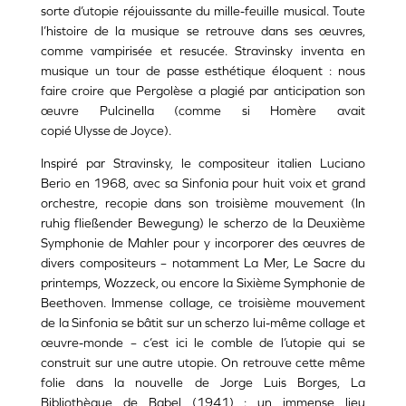
sorte d’utopie réjouissante du mille-feuille musical. Toute
l’histoire de la musique se retrouve dans ses œuvres,
comme vampirisée et resucée. Stravinsky inventa en
musique un tour de passe esthétique éloquent : nous
faire croire que Pergolèse a plagié par anticipation son
œuvre Pulcinella (comme si Homère avait
copié Ulysse de Joyce).
Inspiré par Stravinsky, le compositeur italien Luciano
Berio en 1968, avec sa Sinfonia pour huit voix et grand
orchestre, recopie dans son troisième mouvement (In
ruhig fließender Bewegung) le scherzo de la Deuxième
Symphonie de Mahler pour y incorporer des œuvres de
divers compositeurs – notamment La Mer, Le Sacre du
printemps, Wozzeck, ou encore la Sixième Symphonie de
Beethoven. Immense collage, ce troisième mouvement
de la Sinfonia se bâtit sur un scherzo lui-même collage et
œuvre-monde – c’est ici le comble de l’utopie qui se
construit sur une autre utopie. On retrouve cette même
folie dans la nouvelle de Jorge Luis Borges, La
Bibliothèque de Babel (1941) : un immense lieu