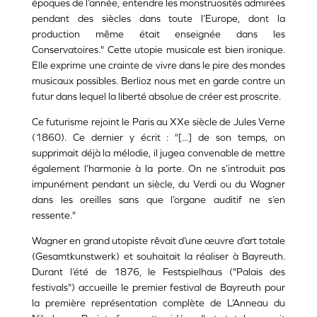
époques de l’année, entendre les monstruosités admirées
pendant des siècles dans toute l’Europe, dont la
production même était enseignée dans les
Conservatoires." Cette utopie musicale est bien ironique.
Elle exprime une crainte de vivre dans le pire des mondes
musicaux possibles. Berlioz nous met en garde contre un
futur dans lequel la liberté absolue de créer est proscrite.
Ce futurisme rejoint le Paris au XXe siècle de Jules Verne
(1860). Ce dernier y écrit : "[...] de son temps, on
supprimait déjà la mélodie, il jugea convenable de mettre
également l’harmonie à la porte. On ne s’introduit pas
impunément pendant un siècle, du Verdi ou du Wagner
dans les oreilles sans que l’organe auditif ne s’en
ressente."
Wagner en grand utopiste rêvait d’une œuvre d’art totale
(Gesamtkunstwerk) et souhaitait la réaliser à Bayreuth.
Durant l’été de 1876, le Festspielhaus ("Palais des
festivals") accueille le premier festival de Bayreuth pour
la première représentation complète de L’Anneau du