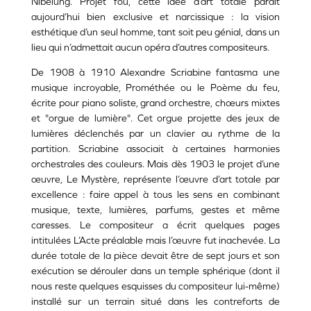
Nibelung. Projet fou, cette idée d’art totale parait
aujourd’hui bien exclusive et narcissique : la vision
esthétique d’un seul homme, tant soit peu génial, dans un
lieu qui n’admettait aucun opéra d’autres compositeurs.
De 1908 à 1910 Alexandre Scriabine fantasma une
musique incroyable, Prométhée ou le Poème du feu,
écrite pour piano soliste, grand orchestre, chœurs mixtes
et "orgue de lumière". Cet orgue projette des jeux de
lumières déclenchés par un clavier au rythme de la
partition. Scriabine associait à certaines harmonies
orchestrales des couleurs. Mais dès 1903 le projet d’une
œuvre, Le Mystère, représente l’œuvre d’art totale par
excellence : faire appel à tous les sens en combinant
musique, texte, lumières, parfums, gestes et même
caresses. Le compositeur a écrit quelques pages
intitulées L’Acte préalable mais l’œuvre fut inachevée. La
durée totale de la pièce devait être de sept jours et son
exécution se dérouler dans un temple sphérique (dont il
nous reste quelques esquisses du compositeur lui-même)
installé sur un terrain situé dans les contreforts de