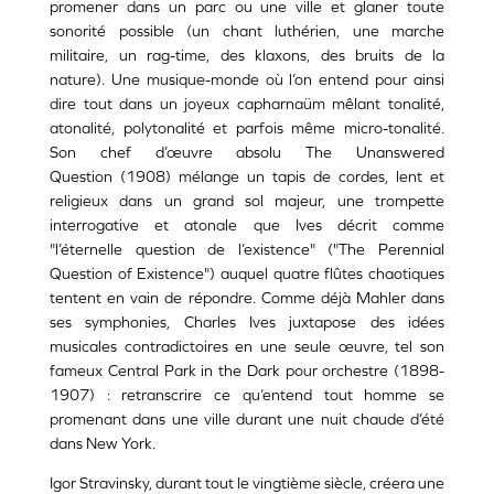
promener dans un parc ou une ville et glaner toute
sonorité possible (un chant luthérien, une marche
militaire, un rag-time, des klaxons, des bruits de la
nature). Une musique-monde où l’on entend pour ainsi
dire tout dans un joyeux capharnaüm mêlant tonalité,
atonalité, polytonalité et parfois même micro-tonalité.
Son chef d’œuvre absolu The Unanswered
Question (1908) mélange un tapis de cordes, lent et
religieux dans un grand sol majeur, une trompette
interrogative et atonale que Ives décrit comme
"l’éternelle question de l’existence" ("The Perennial
Question of Existence") auquel quatre flûtes chaotiques
tentent en vain de répondre. Comme déjà Mahler dans
ses symphonies, Charles Ives juxtapose des idées
musicales contradictoires en une seule œuvre, tel son
fameux Central Park in the Dark pour orchestre (1898-
1907) : retranscrire ce qu’entend tout homme se
promenant dans une ville durant une nuit chaude d’été
dans New York.
Igor Stravinsky, durant tout le vingtième siècle, créera une