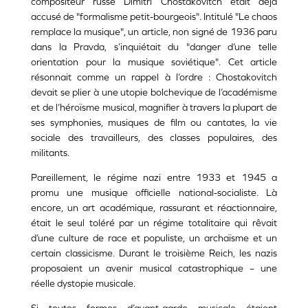
compositeur russe Dimitri Chostakovitch était déjà
accusé de "formalisme petit-bourgeois". Intitulé "Le chaos
remplace la musique", un article, non signé de 1936 paru
dans la Pravda, s’inquiétait du "danger d’une telle
orientation pour la musique soviétique". Cet article
résonnait comme un rappel à l’ordre : Chostakovitch
devait se plier à une utopie bolchevique de l’académisme
et de l’héroïsme musical, magnifier à travers la plupart de
ses symphonies, musiques de film ou cantates, la vie
sociale des travailleurs, des classes populaires, des
militants.
Pareillement, le régime nazi entre 1933 et 1945 a
promu une musique officielle national-socialiste. Là
encore, un art académique, rassurant et réactionnaire,
était le seul toléré par un régime totalitaire qui rêvait
d’une culture de race et populiste, un archaïsme et un
certain classicisme. Durant le troisième Reich, les nazis
proposaient un avenir musical catastrophique – une
réelle dystopie musicale.