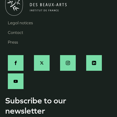
Legal notices
Menu
Contact
Pied
Press
de
page
Social
-
EN
Subscribe to our
newsletter