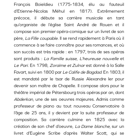
François Boieldieu (1775-1834, élu au fauteuil
d’Etienne-Nicolas Méhul en 1817). Extrêmement
précoce, il débute sa carrière musicale en tant
qu’organiste de l’église Saint André de Rouen et il
compose son premier opéra-comique sur un livret de son
père,
La Fille coupable
. Il se rend rapidement à Paris où il
commence à se faire connaître pour ses romances, et où
son succès est très rapide : en 1797, trois de ses opéras
sont produits :
La Famille suisse
,
L’heureuse nouvelle
et
Le Pari
. En 1798,
Zoraïme et Zulnar
est donné à la Salle
Favart, suivi en 1800 par
Le Calife de Bagdad
. En 1803, il
est mandaté par le tsar de Russie Alexandre Ier pour
devenir son maître de Chapelle. Il compose alors pour le
théâtre impérial de Pétersbourg trois opéras par an, dont
Abderkan
, une de ses oeuvres majeures. Admis comme
professeur de piano au tout nouveau Conservatoire à
l’âge de 25 ans, il y devient par la suite professeur de
composition. Sa carrière culmine en 1825 avec la
création de son chef d’oeuvre,
La Dame blanche
, sur un
livret d’Eugène Scribe d’après Walter Scott, qui se