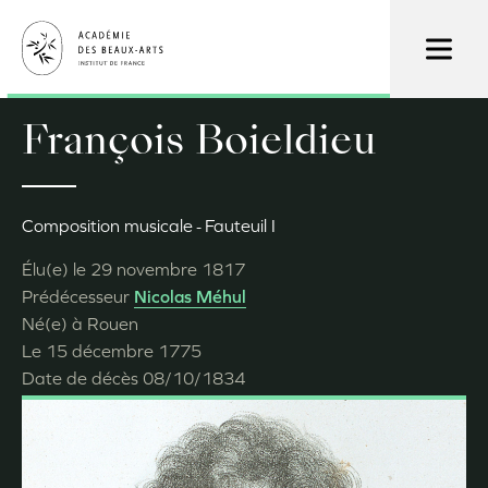
Aller
au
contenu
principal
François Boieldieu
Composition musicale
Fauteuil I
Élu(e) le
29 novembre 1817
Prédécesseur
Nicolas Méhul
Né(e) à
Rouen
Le
15 décembre 1775
Date de décès
08/10/1834