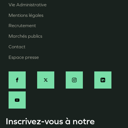
Vie Administrative
Menu
Mentions légales
Pied
Recrutement
de
page
Marchés publics
Contact
Espace presse
Social
Inscrivez-vous à notre