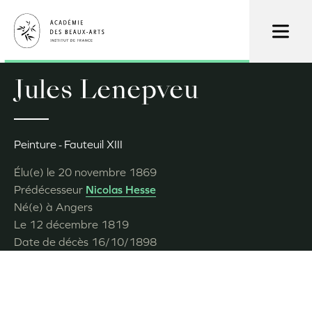
Aller
au
contenu
principal
Jules Lenepveu
Peinture
Fauteuil XIII
Élu(e) le
20 novembre 1869
Prédécesseur
Nicolas Hesse
Né(e) à
Angers
Le
12 décembre 1819
Date de décès
16/10/1898