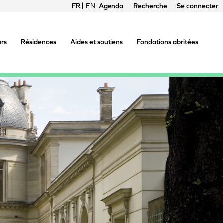
FRANÇAIS
ENGLISH
Agenda
Recherche
Se connecter
Menu
du
urs
Résidences
Aides et soutiens
Fondations abritées
compte
de
l'utilisateur