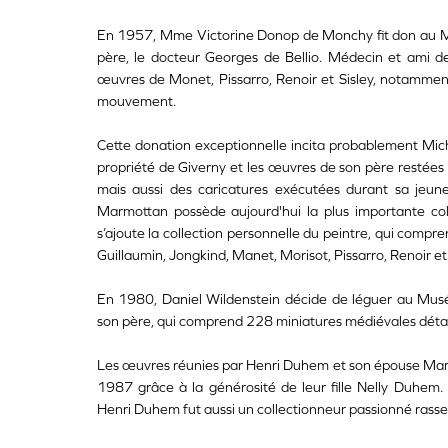
En 1957, Mme Victorine Donop de Monchy fit don au Mu
père, le docteur Georges de Bellio. Médecin et ami des 
œuvres de Monet, Pissarro, Renoir et Sisley, notamme
mouvement.
Cette donation exceptionnelle incita probablement Miche
propriété de Giverny et les œuvres de son père restées en
mais aussi des caricatures exécutées durant sa jeune
Marmottan possède aujourd'hui la plus importante co
s’ajoute la collection personnelle du peintre, qui comp
Guillaumin, Jongkind, Manet, Morisot, Pissarro, Renoir et
En 1980, Daniel Wildenstein décide de léguer au Musée
son père, qui comprend 228 miniatures médiévales détach
Les œuvres réunies par Henri Duhem et son épouse Mar
1987 grâce à la générosité de leur fille Nelly Duhem.
Henri Duhem fut aussi un collectionneur passionné rass