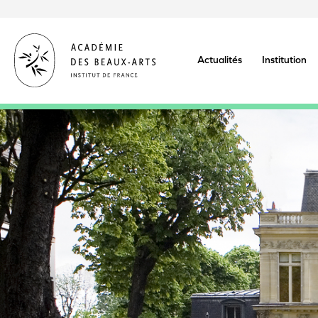
Aller
au
contenu
principal
Actualités
Institution