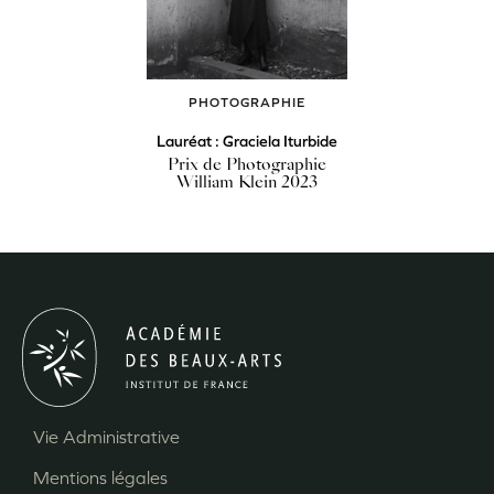
PHOTOGRAPHIE
Lauréat : Graciela Iturbide
Prix de Photographie
William Klein 2023
Vie Administrative
Menu
Mentions légales
Pied