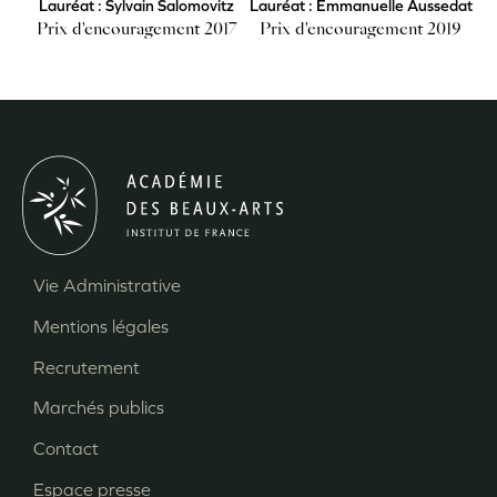
Lauréat : Sylvain Salomovitz
Lauréat : Emmanuelle Aussedat
Prix d'encouragement 2017
Prix d'encouragement 2019
Vie Administrative
Menu
Mentions légales
Pied
Recrutement
de
page
Marchés publics
Contact
Espace presse