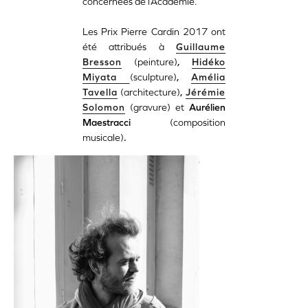
concernées de l’Académie.
Les Prix Pierre Cardin 2017 ont
été attribués à
Guillaume
Bresson
(peinture)
,
Hidéko
Miyata
(sculpture)
,
Amélia
Tavella
(architecture)
,
Jérémie
Solomon
(gravure)
et
Aurélien
Maestracci
(composition
musicale)
.